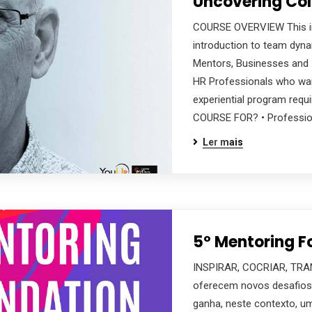
Uncovering Coll
COURSE OVERVIEW This int
introduction to team dynam
Mentors, Businesses and 
HR Professionals who wan
experiential program requ
COURSE FOR? • Profession
Ler mais
5º Mentoring Foundation Course
Mais informações
5º Mentoring F
INSPIRAR, COCRIAR, TRA
oferecem novos desafios,
ganha, neste contexto, u